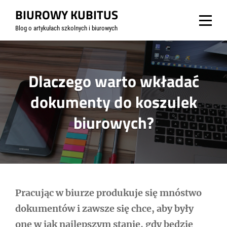
Skip
BIUROWY KUBITUS
to
Blog o artykułach szkolnych i biurowych
content
Dlaczego warto wkładać
dokumenty do koszulek
biurowych?
Nawigacja
Pracując w biurze produkuje się mnóstwo
dokumentów i zawsze się chce, aby były
wpisu
one w jak najlepszym stanie, gdy będzie