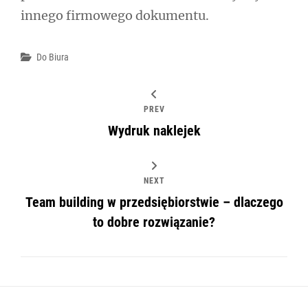
innego firmowego dokumentu.
Categories
Do Biura
PREV
Wydruk naklejek
NEXT
Team building w przedsiębiorstwie – dlaczego
to dobre rozwiązanie?