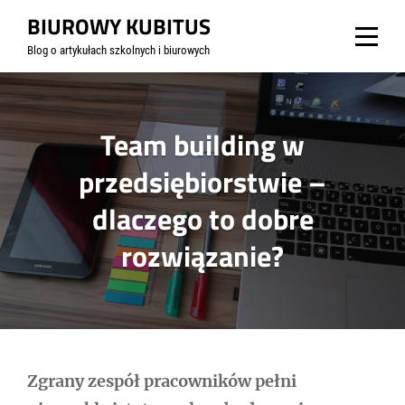
Skip
BIUROWY KUBITUS
to
Blog o artykułach szkolnych i biurowych
content
Team building w
przedsiębiorstwie –
dlaczego to dobre
rozwiązanie?
Nawigacja
Zgrany zespół pracowników pełni